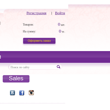
Регистрация
|
Войти
й
0
Товаров:
шт.
0
На сумму:
тг.
Оформить заказ
и
Sales