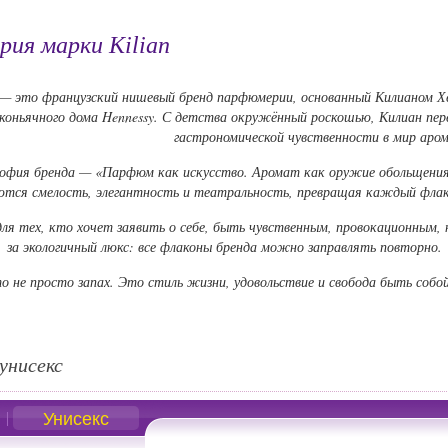
ия марки Kilian
— это французский нишевый бренд парфюмерии, основанный Килианом Х
коньячного дома Hennessy. С детства окружённый роскошью, Килиан пер
гастрономической чувственности в мир аро
офия бренда — «Парфюм как искусство. Аромат как оружие обольщения».
ются смелость, элегантность и театральность, превращая каждый фла
ля тех, кто хочет заявить о себе, быть чувственным, провокационным,
за экологичный люкс: все флаконы бренда можно заправлять повторно.
о не просто запах. Это стиль жизни, удовольствие и свобода быть собой
унисекс
Унисекс