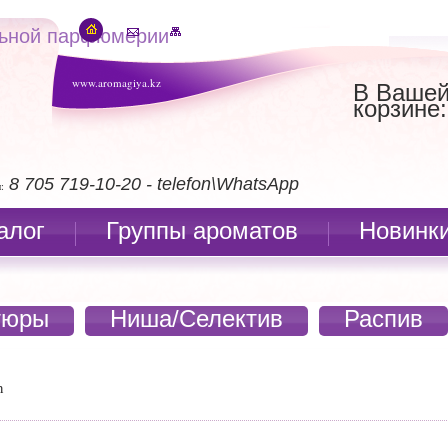
льной парфюмерии
www.aromagiya.kz
В Ваше
корзине:
8 705 719-10-20 - telefon\WhatsApp
:
алог
Группы ароматов
Новинк
тюры
Ниша/Селектив
Распив
n