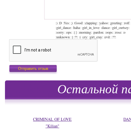
:) :D :Yes: ;) :Good: :clapping: :yahoo: ;greeting: :rolf:
:girl_dance: :haha: :girl_in_love: :dance: :girl_curtsey:
:sorry: :ops: :{} :morning: :pardon: :oops: :rose: :o
:unknown: :| :?!: :( :cry: :girl_cray: :evil: :??:
Остальной па
CRIMINAL OF LOVE
DAN
"Kilian"