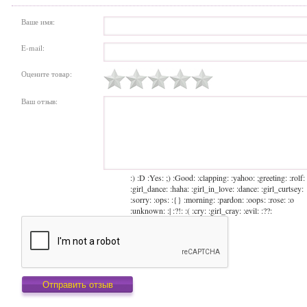
Ваше имя:
E-mail:
Оцените товар:
Ваш отзыв:
:) :D :Yes: ;) :Good: :clapping: :yahoo: ;greeting: :rolf:
:girl_dance: :haha: :girl_in_love: :dance: :girl_curtsey:
:sorry: :ops: :{} :morning: :pardon: :oops: :rose: :o
:unknown: :| :?!: :( :cry: :girl_cray: :evil: :??: