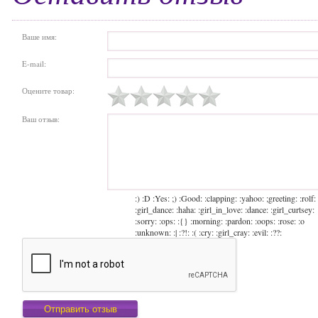
Ваше имя:
E-mail:
Оцените товар:
Ваш отзыв:
:) :D :Yes: ;) :Good: :clapping: :yahoo: ;greeting: :rolf:
:girl_dance: :haha: :girl_in_love: :dance: :girl_curtsey:
:sorry: :ops: :{} :morning: :pardon: :oops: :rose: :o
:unknown: :| :?!: :( :cry: :girl_cray: :evil: :??: