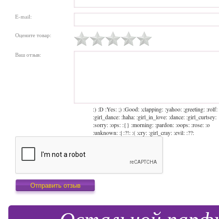
E-mail:
Оцените товар:
Ваш отзыв:
:) :D :Yes: ;) :Good: :clapping: :yahoo: ;greeting: :rolf:
:girl_dance: :haha: :girl_in_love: :dance: :girl_curtsey:
:sorry: :ops: :{} :morning: :pardon: :oops: :rose: :o
:unknown: :| :?!: :( :cry: :girl_cray: :evil: :??: