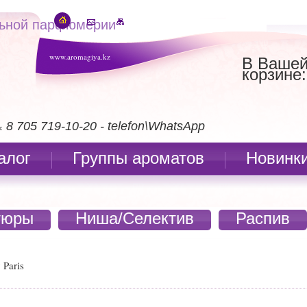
льной парфюмерии
www.aromagiya.kz
В Ваше
корзине:
8 705 719-10-20 - telefon\WhatsApp
:
алог
Группы ароматов
Новинк
тюры
Ниша/Селектив
Распив
 Paris