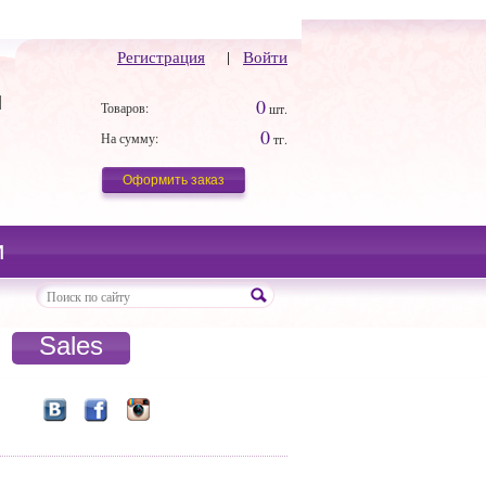
Регистрация
|
Войти
й
0
Товаров:
шт.
0
На сумму:
тг.
Оформить заказ
и
Sales