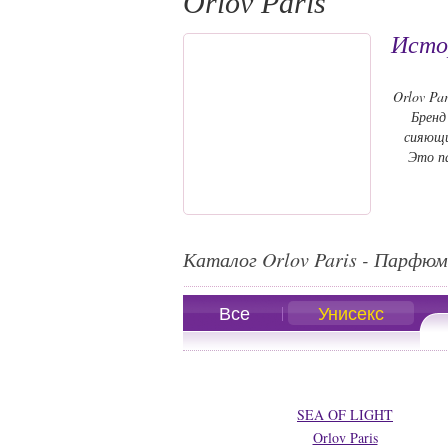
Orlov Paris
Истор
Orlov Pa
Бренд
сияющи
Это па
Каталог Orlov Paris - Парфюм
Все
Унисекс
SEA OF LIGHT
Orlov Paris