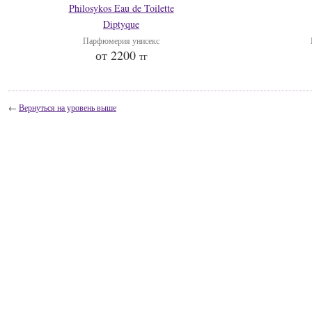
Philosykos Eau de Toilette
Diptyque
Парфюмерия унисекс
от 2200
тг
←
Вернуться на уровень выше