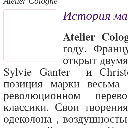
Atelier Cologne
История мар
Atelier Co
году. Фран
открыт двум
Sylvie Ganter и Christ
позиция марки весьма 
революционном перево
классики. Свои творени
одеколона , воздушност