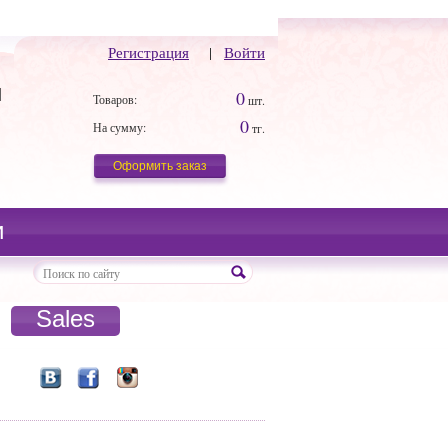
Регистрация
|
Войти
й
0
Товаров:
шт.
0
На сумму:
тг.
Оформить заказ
и
Sales