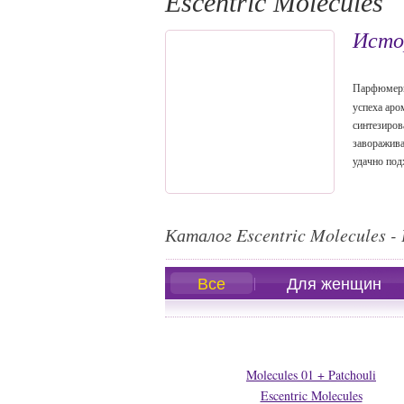
Escentric Molecules
Истор
Парфюмер
успеха аро
синтезиров
заворажива
удачно под
Каталог Escentric Molecules 
Все
Для женщин
Molecules 01 + Patchouli
Escentric Molecules