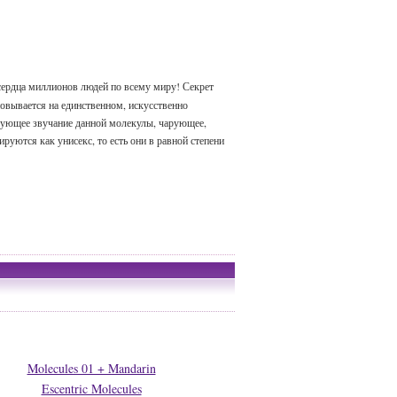
 сердца миллионов людей по всему миру! Секрет
новывается на единственном, искусственно
рующее звучание данной молекулы, чарующее,
уются как унисекс, то есть они в равной степени
Molecules 01 + Mandarin
Escentric Molecules