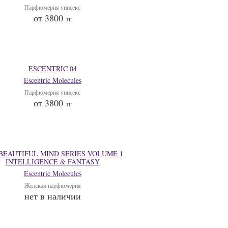
Парфюмерия унисекс
от 3800
тг
ESCENTRIC 04
Escentric Molecules
Парфюмерия унисекс
от 3800
тг
BEAUTIFUL MIND SERIES VOLUME 1
INTELLIGENCE & FANTASY
Escentric Molecules
Женская парфюмерия
нет в наличии