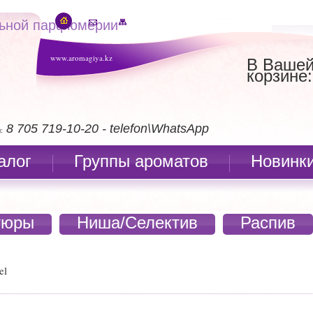
льной парфюмерии
www.aromagiya.kz
В Ваше
корзине:
8 705 719-10-20 - telefon\WhatsApp
:
алог
Группы ароматов
Новинк
тюры
Ниша/Селектив
Распив
el