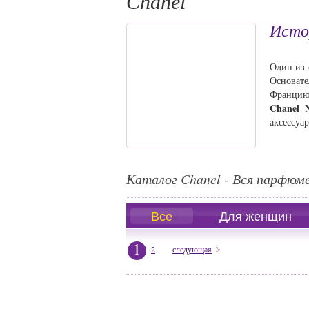
Chanel
Исто
Один из 
Основат
Францию 
Chanel 
аксессуа
Каталог Chanel - Вся парфюм
Все
Для женщин
1
2
следующая