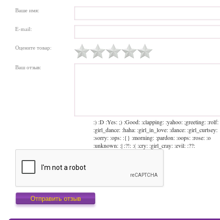
Ваше имя:
E-mail:
Оцените товар:
Ваш отзыв:
:) :D :Yes: ;) :Good: :clapping: :yahoo: ;greeting: :rolf:
:girl_dance: :haha: :girl_in_love: :dance: :girl_curtsey:
:sorry: :ops: :{} :morning: :pardon: :oops: :rose: :o
:unknown: :| :?!: :( :cry: :girl_cray: :evil: :??: