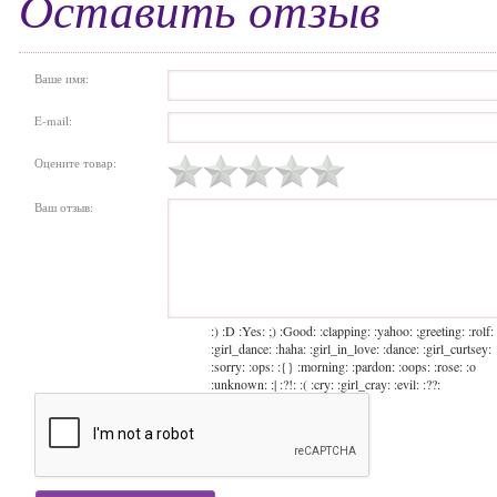
Оставить отзыв
Ваше имя:
E-mail:
Оцените товар:
Ваш отзыв:
:) :D :Yes: ;) :Good: :clapping: :yahoo: ;greeting: :rolf:
:girl_dance: :haha: :girl_in_love: :dance: :girl_curtsey:
:sorry: :ops: :{} :morning: :pardon: :oops: :rose: :o
:unknown: :| :?!: :( :cry: :girl_cray: :evil: :??: