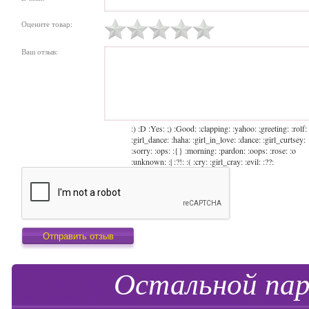
Оцените товар:
Ваш отзыв:
:) :D :Yes: ;) :Good: :clapping: :yahoo: ;greeting: :rolf:
:girl_dance: :haha: :girl_in_love: :dance: :girl_curtsey:
:sorry: :ops: :{} :morning: :pardon: :oops: :rose: :o
:unknown: :| :?!: :( :cry: :girl_cray: :evil: :??:
Остальной пар