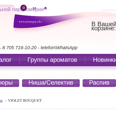
льной парфюмерии
www.aromagiya.kz
В Ваше
корзине:
8 705 719-10-20 - telefon\WhatsApp
:
алог
Группы ароматов
Новинк
тюры
Ниша/Селектив
Распив
an
VIOLET BOUQUET