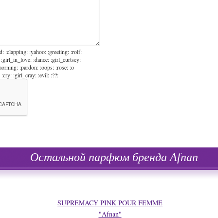
d: :clapping: :yahoo: ;greeting: :rolf:
 :girl_in_love: :dance: :girl_curtsey:
morning: :pardon: :oops: :rose: :o
:cry: :girl_cray: :evil: :??:
Остальной парфюм бренда Afnan
SUPREMACY PINK POUR FEMME
"Afnan"