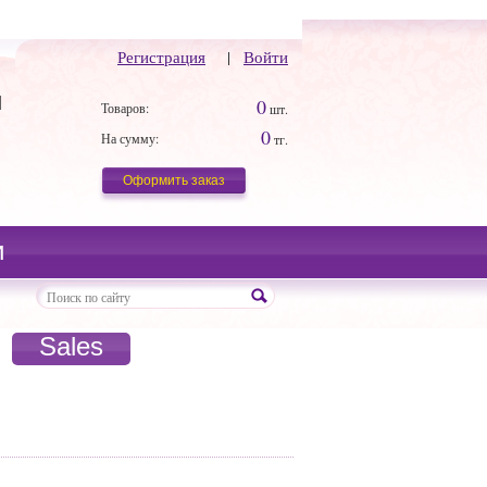
Регистрация
|
Войти
й
0
Товаров:
шт.
0
На сумму:
тг.
Оформить заказ
и
Sales