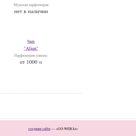
Мужская парфюмерия
нет в наличии
9am
"Afnan"
Парфюмерия унисекс
от 1000
тг
создание сайта
— «GO-WEB.kz»