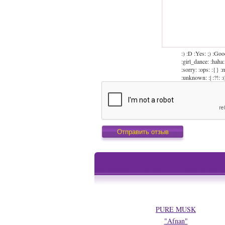
:) :D :Yes: ;) :Goo
:girl_dance: :haha:
:sorry: :ops: :{} :
:unknown: :| :?!: :( 
PURE MUSK
"Afnan"