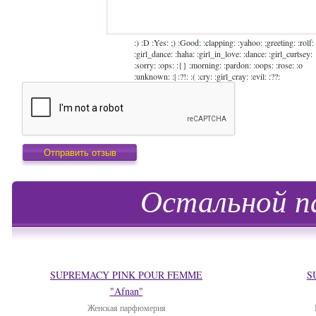
:) :D :Yes: ;) :Good: :clapping: :yahoo: ;greeting: :rolf:
:girl_dance: :haha: :girl_in_love: :dance: :girl_curtsey:
:sorry: :ops: :{} :morning: :pardon: :oops: :rose: :o
:unknown: :| :?!: :( :cry: :girl_cray: :evil: :??:
Остальной п
SUPREMACY PINK POUR FEMME
S
"Afnan"
Женская парфюмерия