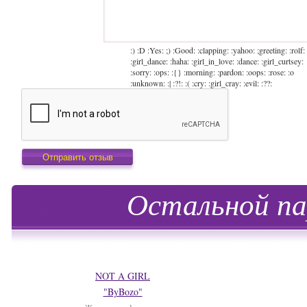
:) :D :Yes: ;) :Good: :clapping: :yahoo: ;greeting: :rolf:
:girl_dance: :haha: :girl_in_love: :dance: :girl_curtsey:
:sorry: :ops: :{} :morning: :pardon: :oops: :rose: :o
:unknown: :| :?!: :( :cry: :girl_cray: :evil: :??:
Остальной па
NOT A GIRL
"ByBozo"