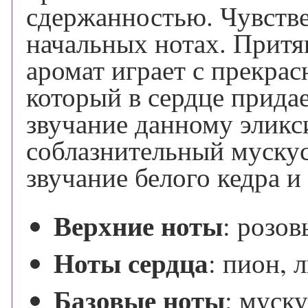
сдержанностью. Чувстве
начальных нотах. Притя
аромат играет с прекр
который в сердце прида
звучание данному элик
соблазнительный мускус
звучание белого кедра 
Верхние ноты
:
розов
Ноты сердца
:
пион, 
Базовые ноты
:
муску