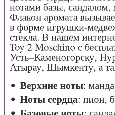
нотами базы, сандалом,
Флакон аромата вызывае
в форме игрушки-медвеж
стекла. В нашем интерн
Toy 2 Moschino с беспл
Усть–Каменогорску, Нур
Атырау, Шымкенту, а та
Верхние ноты
:
манда
Ноты сердца
:
пион, 
Базовые ноты
:
санда