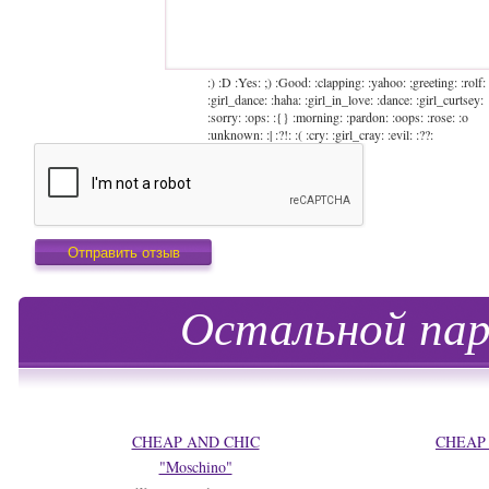
:) :D :Yes: ;) :Good: :clapping: :yahoo: ;greeting: :rolf:
:girl_dance: :haha: :girl_in_love: :dance: :girl_curtsey:
:sorry: :ops: :{} :morning: :pardon: :oops: :rose: :o
:unknown: :| :?!: :( :cry: :girl_cray: :evil: :??:
Остальной пар
CHEAP AND CHIC
CHEAP 
"Moschino"