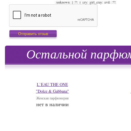
:unknown: :| :?!: :( :cry: :girl_cray: :evil: :??:
Остальной парфюм
L`EAU THE ONE
"Dolce & Gabbana"
Женская парфюмерия
нет в наличии