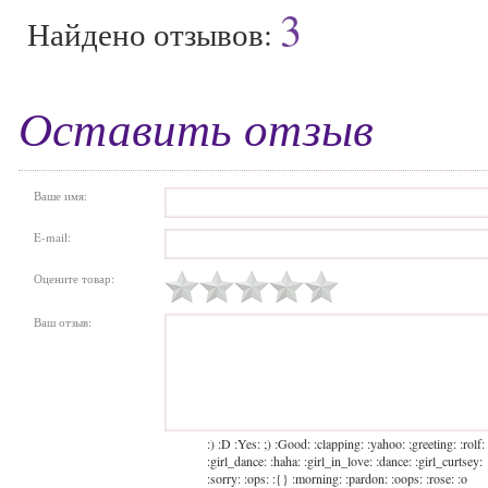
3
Найдено отзывов:
Оставить отзыв
Ваше имя:
E-mail:
Оцените товар:
Ваш отзыв:
:) :D :Yes: ;) :Good: :clapping: :yahoo: ;greeting: :rolf:
:girl_dance: :haha: :girl_in_love: :dance: :girl_curtsey:
:sorry: :ops: :{} :morning: :pardon: :oops: :rose: :o