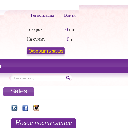
Регистрация
|
Войти
й
0
Товаров:
шт.
0
На сумму:
тг.
Оформить заказ
и
Sales
Новое поступление