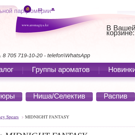
льной парфюмерии
www.aromagiya.kz
В Ваше
корзине:
8 705 719-10-20 - telefon\WhatsApp
:
алог
Группы ароматов
Новинк
тюры
Ниша/Селектив
Распив
ney Spears
MIDNIGHT FANTASY