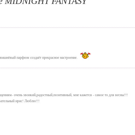
е MIDNIGHT FANTASY
вишнёвый парфюм создаёт прекрасное настроение.
ниям- очень звонкий,радостный,позитивный, мне кажется - самое то для весны!!!
овательный ирис! Люблю!!!