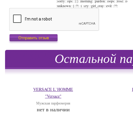
:sorry: :ops: :{} :morning: :pardon: :oops: :rose: :o
:unknown: :| :?!: :( :cry: :girl_cray: :evil: :??:
Остальной па
VERSACE L`HOMME
"Versace"
Мужская парфюмерия
нет в наличии