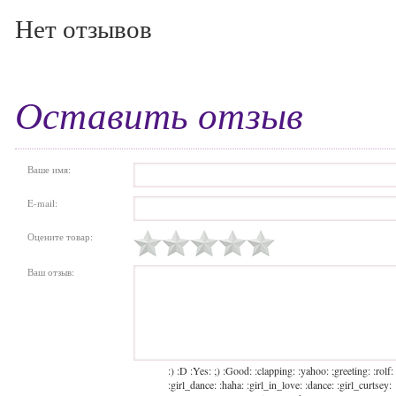
Нет отзывов
Оставить отзыв
Ваше имя:
E-mail:
Оцените товар:
Ваш отзыв:
:) :D :Yes: ;) :Good: :clapping: :yahoo: ;greeting: :rolf:
:girl_dance: :haha: :girl_in_love: :dance: :girl_curtsey: