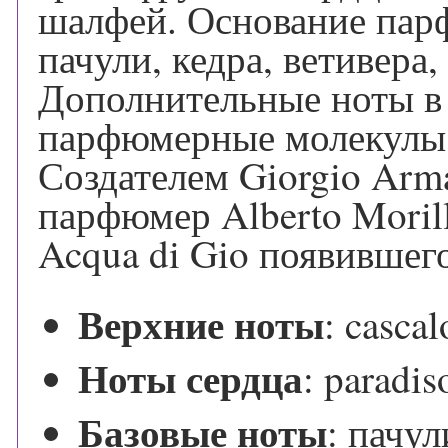
шалфей. Основание пар
пачули, кедра, ветивера,
Дополнительные ноты в
парфюмерные молекулы c
Создателем Giorgio Arma
парфюмер Alberto Morill
Acqua di Gio появившего
Верхние ноты
:
casca
Ноты сердца
:
paradis
Базовые ноты
:
пачул