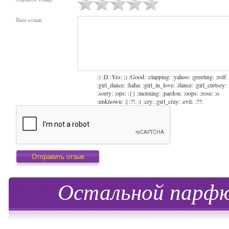
Ваш отзыв:
:) :D :Yes: ;) :Good: :clapping: :yahoo: ;greeting: :rolf:
:girl_dance: :haha: :girl_in_love: :dance: :girl_curtsey:
:sorry: :ops: :{} :morning: :pardon: :oops: :rose: :o
:unknown: :| :?!: :( :cry: :girl_cray: :evil: :??:
Остальной парфю