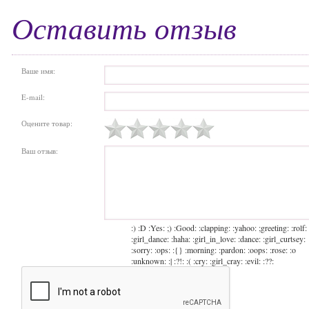
Оставить отзыв
Ваше имя:
E-mail:
Оцените товар:
Ваш отзыв:
:) :D :Yes: ;) :Good: :clapping: :yahoo: ;greeting: :rolf:
:girl_dance: :haha: :girl_in_love: :dance: :girl_curtsey:
:sorry: :ops: :{} :morning: :pardon: :oops: :rose: :o
:unknown: :| :?!: :( :cry: :girl_cray: :evil: :??: