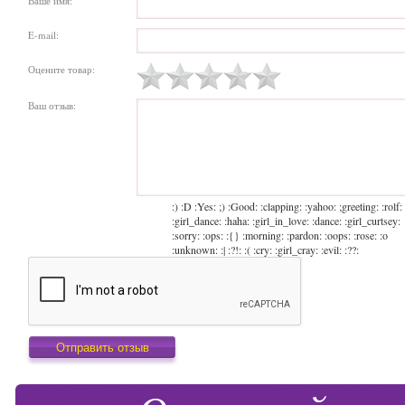
Ваше имя:
E-mail:
Оцените товар:
Ваш отзыв:
:) :D :Yes: ;) :Good: :clapping: :yahoo: ;greeting: :rolf:
:girl_dance: :haha: :girl_in_love: :dance: :girl_curtsey:
:sorry: :ops: :{} :morning: :pardon: :oops: :rose: :o
:unknown: :| :?!: :( :cry: :girl_cray: :evil: :??: