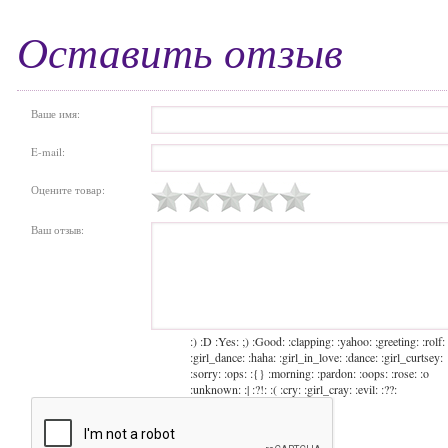
Оставить отзыв
Ваше имя:
E-mail:
Оцените товар:
Ваш отзыв:
:) :D :Yes: ;) :Good: :clapping: :yahoo: ;greeting: :rolf:
:girl_dance: :haha: :girl_in_love: :dance: :girl_curtsey:
:sorry: :ops: :{} :morning: :pardon: :oops: :rose: :o
:unknown: :| :?!: :( :cry: :girl_cray: :evil: :??: