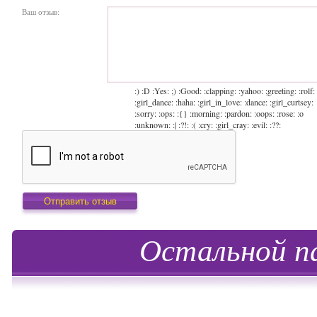
Ваш отзыв:
:) :D :Yes: ;) :Good: :clapping: :yahoo: ;greeting: :rolf:
:girl_dance: :haha: :girl_in_love: :dance: :girl_curtsey:
:sorry: :ops: :{} :morning: :pardon: :oops: :rose: :o
:unknown: :| :?!: :( :cry: :girl_cray: :evil: :??:
Остальной п