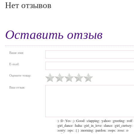
Нет отзывов
Оставить отзыв
Ваше имя:
E-mail:
Оцените товар:
Ваш отзыв:
:) :D :Yes: ;) :Good: :clapping: :yahoo: ;greeting: :rolf:
:girl_dance: :haha: :girl_in_love: :dance: :girl_curtsey:
:sorry: :ops: :{} :morning: :pardon: :oops: :rose: :o