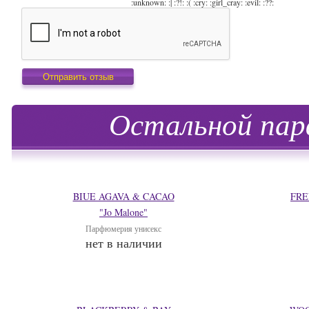
:unknown: :| :?!: :( :cry: :girl_cray: :evil: :??:
Остальной пар
BIUE AGAVA & CACAO
FRE
"Jo Malone"
Парфюмерия унисекс
нет в наличии