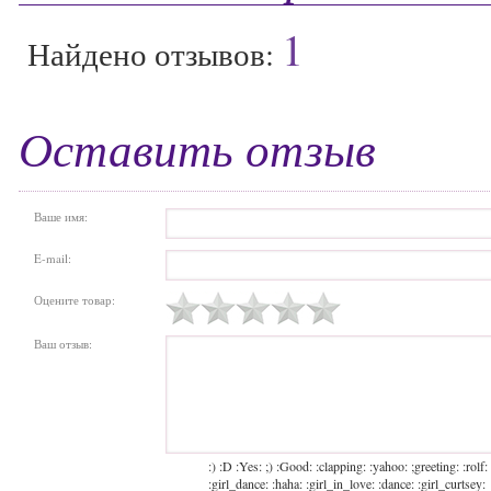
1
Найдено отзывов:
Оставить отзыв
Ваше имя:
E-mail:
Оцените товар:
Ваш отзыв:
:) :D :Yes: ;) :Good: :clapping: :yahoo: ;greeting: :rolf:
:girl_dance: :haha: :girl_in_love: :dance: :girl_curtsey: