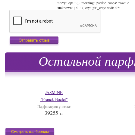
:sorry: :ops: :{} :morning: :pardon: :oops: :rose: :o
:unknown: :| :?!: :( :cry: :girl_cray: :evil: :??:
Остальной парфю
JASMINE
"Franck Boclet"
Парфюмерия унисекс
39255
тг
Смотреть все бренды